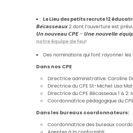
Le Lieu des petits recrute 12 éducatr
𝘽𝙚́𝙘𝙖𝙨𝙨𝙚𝙖𝙪𝙭 2 dont l’ouverture est
𝙐𝙣 𝙣𝙤𝙪𝙫𝙚𝙖𝙪 𝘾𝙋𝙀 – 𝙐𝙣𝙚 𝙣𝙤𝙪𝙫𝙚𝙡𝙡𝙚 𝙚́𝙦
notre équipe de feu
!
Des nominations qui font rayonner les t
Dans nos CPE
Directrice administrative: Caroline
Directrice du CPE St-Michel: Lisa Mat
Directrice du CPE Bécasseaux 1 & 2: I
Coordonnatrice pédagogique du CPE 
Dans les bureaux coordonnateurs:
Coordonnatrice des bureaux coordo
Agentes à la conformité: