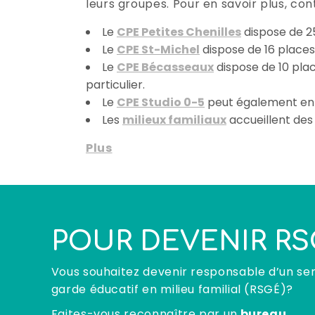
leurs groupes. Pour en savoir plus, co
Le
CPE Petites Chenilles
dispose de 25
Le
CPE St-Michel
dispose de 16 places 
Le
CPE Bécasseaux
dispose de 10 plac
particulier.
Le
CPE Studio 0-5
peut également en a
Les
milieux familiaux
accueillent des 
Plus
POUR DEVENIR RS
Vous souhaitez devenir responsable d’un se
garde éducatif en milieu familial (RSGÉ)?
Faites-vous reconnaître par un
bureau