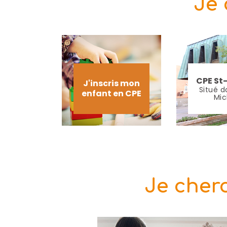
Je 
CPE St
J'inscris mon
Situé d
enfant en CPE
Mic
Je cherc