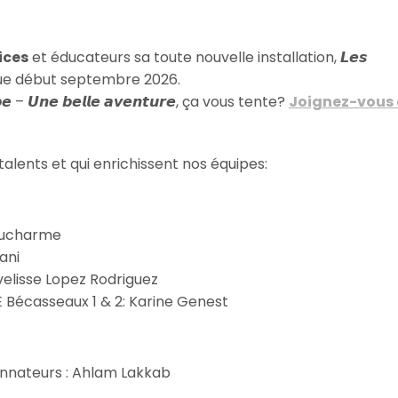
ices
et éducateurs sa toute nouvelle installation, 𝙇𝙚𝙨
 prévue début septembre 2026.
𝙞𝙥𝙚 – 𝙐𝙣𝙚 𝙗𝙚𝙡𝙡𝙚 𝙖𝙫𝙚𝙣𝙩𝙪𝙧𝙚, ça vous tente?
Joignez-vous
alents et qui enrichissent nos équipes:
 Ducharme
ani
velisse Lopez Rodriguez
Bécasseaux 1 & 2: Karine Genest
nnateurs : Ahlam Lakkab