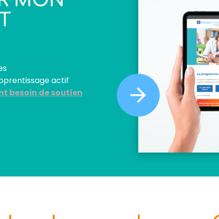
UR MON
T
es
pprentissage actif
nt besoin de soutien