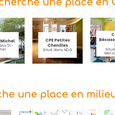
cherche une place en
C
Bécass
CPE Petites
-Michel
Chenilles
ans St-
hel
Situ
Situé dans NDG
Merci
he une place en milieu