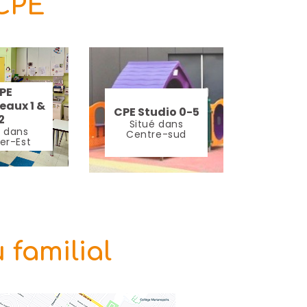
 CPE
PE
eaux 1 &
CPE Studio 0-5
2
Situé dans
é dans
Centre-sud
er-Est
 familial